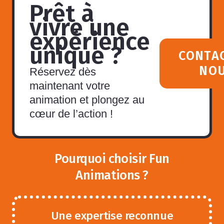
Prêt à
vivre une
expérience
unique ?
CONTA
NO
Réservez dès
maintenant votre
animation et plongez au
cœur de l’action !
Pourquoi choisir Fun
Animations ?
Une expertise reconnue