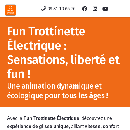
09 81 10 65 76
Fun Trottinette
Électrique :
Sensations, liberté et
fun !
Une animation dynamique et
écologique pour tous les âges !
Avec la
Fun Trottinette Électrique
, découvrez une
expérience de glisse unique
, alliant
vitesse, confort