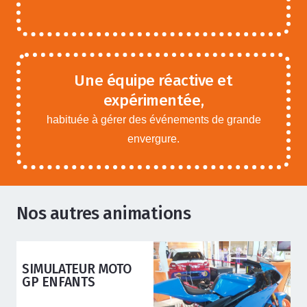
Une équipe réactive et
expérimentée,
habituée à gérer des événements de grande
envergure.
Nos autres animations
ANIMATIONS ADOS ADULTES
SIMULATEURS
DYNAMIQUES
ALPINE