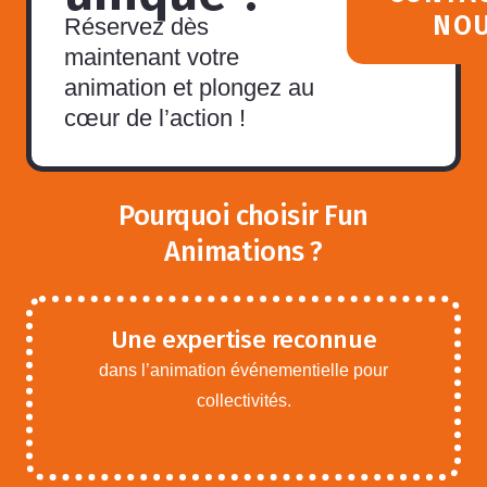
NO
Réservez dès
maintenant votre
animation et plongez au
cœur de l’action !
Pourquoi choisir Fun
Animations ?
Une expertise reconnue
dans l’animation événementielle pour
collectivités.