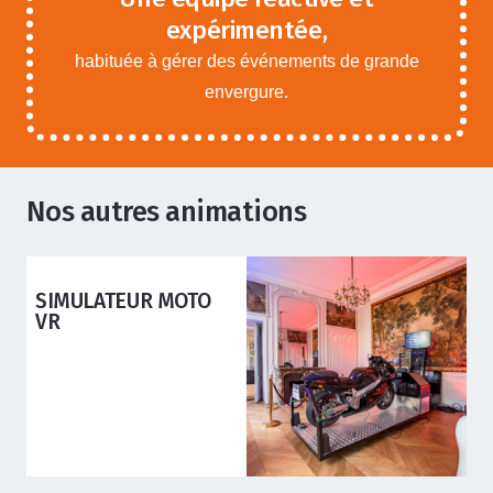
expérimentée,
habituée à gérer des événements de grande
envergure.
Nos autres animations
ANIMATIONS ADOS ADULTES
,
ANIMATIONS ENFANTS
SIMULATEUR 3D 10
ACTIVITES