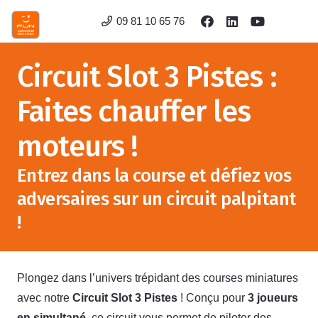
09 81 10 65 76
Circuit Slot 3 Pistes :
Faites chauffer les
moteurs !
Entrez dans la course et défiez vos
adversaires sur un circuit palpitant
!
Plongez dans l’univers trépidant des courses miniatures
avec notre
Circuit Slot 3 Pistes
! Conçu pour
3 joueurs
en simultané
, ce circuit vous permet de piloter des