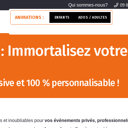
Qui sommes-nous?
09 8
ANIMATIONS :
ENFANTS
ADOS / ADULTES
>> 
: Immortalisez votr
ive et 100 % personnalisable !
s et inoubliables pour
vos événements privés, professionnel