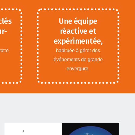
clés
Une équipe
ur-
réactive et
expérimentée,
votre
habituée à gérer des
événements de grande
envergure.
ANIMATIONS ADOS
ADULTES
,
ANIMATIONS
ENFANTS