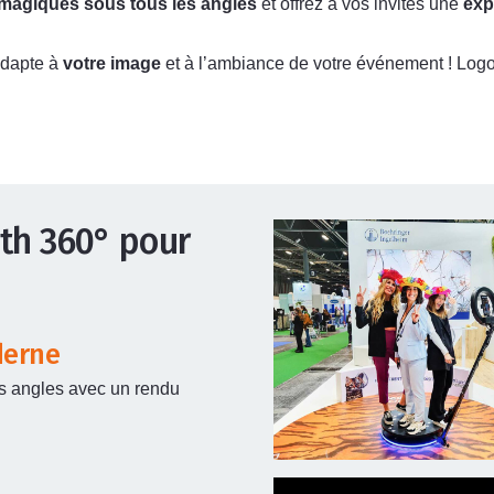
 magiques sous tous les angles
et offrez à vos invités une
exp
adapte à
votre image
et à l’ambiance de votre événement ! Logo
oth 360° pour
derne
es angles avec un rendu