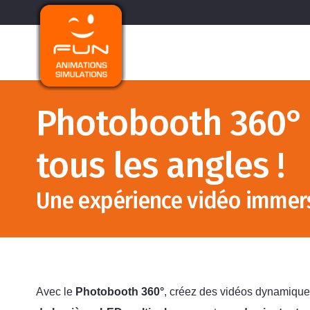
Photobooth 360° 
tous les angles !
Une expérience vidéo immers
Avec le
Photobooth 360°
, créez des vidéos dynamique