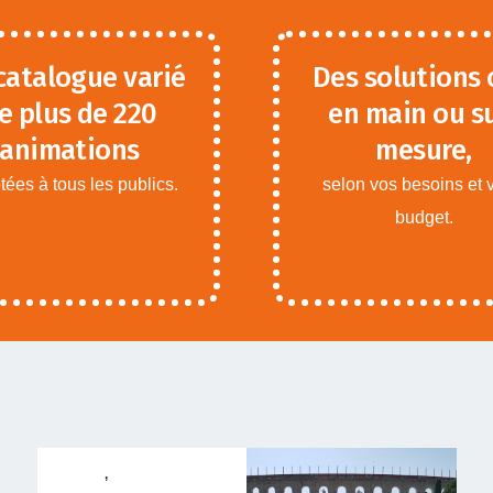
catalogue varié
Des solutions 
e plus de 220
en main ou s
animations
mesure,
ées à tous les publics.
selon vos besoins et 
budget.
ANIMATIONS ADOS
NS
ADULTES
,
ANIMATIONS
ENFANTS