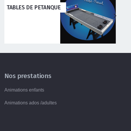
ANQUE
RÉFLEXES BANANE
Nos prestations
Animations enfants
Animations ados /adultes