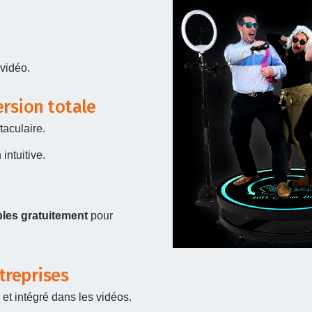
vidéo.
rsion totale
taculaire.
intuitive.
les gratuitement
pour
treprises
 et intégré dans les vidéos.