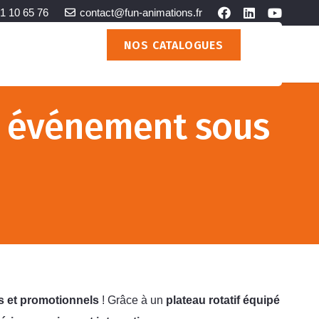
1 10 65 76
contact@fun-animations.fr
NOS CATALOGUES
NOS PRESTATIONS
e événement sous
s et promotionnels
! Grâce à un
plateau rotatif équipé