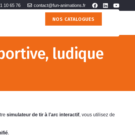
1 10 65 76
contact@fun-animations.fr
NOS CATALOGUES
NOS PRESTATIONS
sportive, ludique
tre
simulateur de tir à l’arc interactif
, vous utilisez de
ifié
.