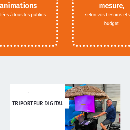
animations
mesure,
ées à tous les publics.
selon vos besoins et 
budget.
ANIMATIONS ADOS
ADULTES
,
ANIMATIONS
ENFANTS
SIMULATEUR CAMION