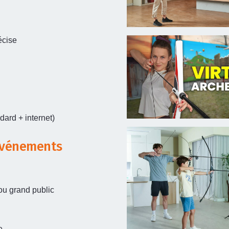
écise
dard + internet)
 événements
ou grand public
e