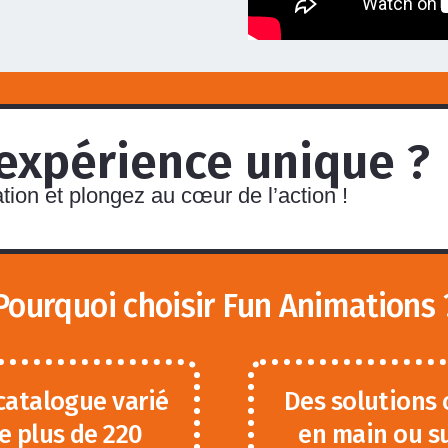
 expérience unique ?
ion et plongez au cœur de l’action !
Pourquoi choisir Fun Animations 
catalogue varié
Des solutions 
e plus de 220
en main ou s