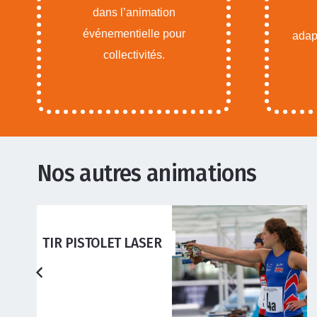
dans l’animation
événementielle pour
adapt
collectivités.
Nos autres animations
ANIMATIONS ADOS
ADULTES
,
ANIMATIONS
ENFANTS
TRIPORTEUR DIGITAL