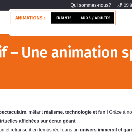
Qui sommes-nous?
09 8
ANIMATIONS :
ENFANTS
ADOS / ADULTES
>> 
ctif – Une animation 
spectaculaire
, mêlant
réalisme, technologie et fun
! Grâce à no
irtuelles affichées sur écran géant
.
 et retranscrit en temps réel dans un
univers immersif et gam