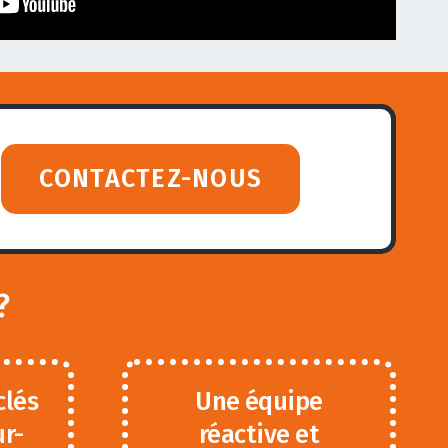
CONTACTEZ-NOUS
?
clés
Une équipe
ur-
réactive et