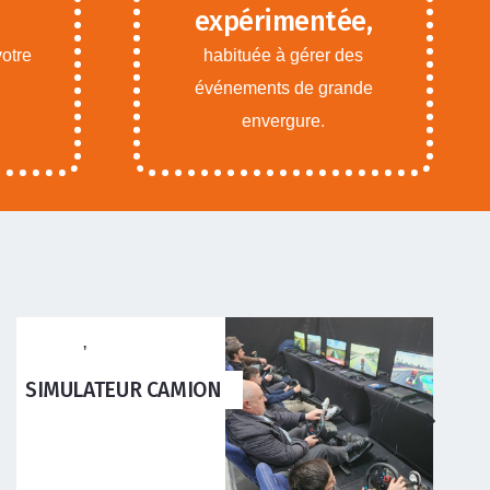
expérimentée,
votre
habituée à gérer des
événements de grande
envergure.
ANIMATIONS ADOS
ADULTES
SIMULATEUR WINCH XXL