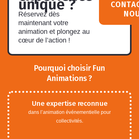
unique ?
CONTA
NO
Réservez dès
maintenant votre
animation et plongez au
cœur de l’action !
Pourquoi choisir Fun
Animations ?
Une expertise reconnue
dans l’animation événementielle pour
collectivités.