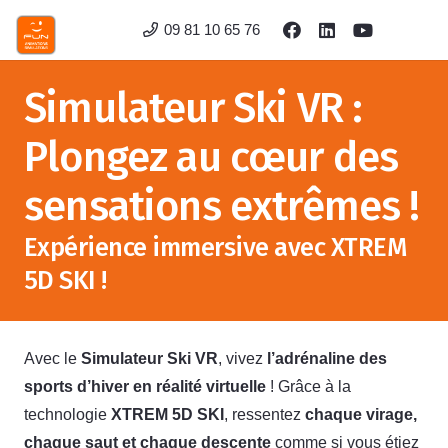
09 81 10 65 76
Simulateur Ski VR :
Plongez au cœur des
sensations extrêmes !
Expérience immersive avec XTREM
5D SKI !
Avec le
Simulateur Ski VR
, vivez
l’adrénaline des
sports d’hiver en réalité virtuelle
! Grâce à la
technologie
XTREM 5D SKI
, ressentez
chaque virage,
chaque saut et chaque descente
comme si vous étiez