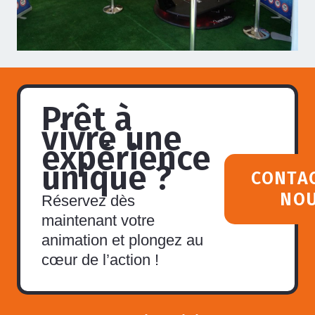
Prêt à
vivre une
expérience
unique ?
CONTA
NO
Réservez dès
maintenant votre
animation et plongez au
cœur de l’action !