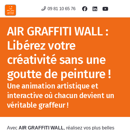
09 81 10 65 76
AIR GRAFFITI WALL :
Libérez votre
créativité sans une
goutte de peinture !
Une animation artistique et
interactive où chacun devient un
véritable graffeur !
Avec
AIR GRAFFITI WALL
, réalisez vos plus belles