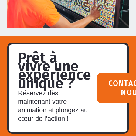
Prêt à
vivre une
expérience
unique ?
CONTA
NO
Réservez dès
maintenant votre
animation et plongez au
cœur de l’action !