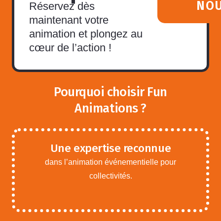
NO
Réservez dès
maintenant votre
animation et plongez au
cœur de l’action !
Pourquoi choisir Fun
Animations ?
Une expertise reconnue
dans l’animation événementielle pour
collectivités.