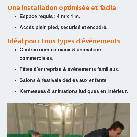
Une installation optimisée et facile
Espace requis : 4 m x 4 m
.
Accès plein pied, sécurisé et encadré
.
Idéal pour tous types d’événements
Centres commerciaux & animations
commerciales
.
Fêtes d’entreprise & événements familiaux
.
Salons & festivals dédiés aux enfants
.
Kermesses & animations ludiques en intérieur
.