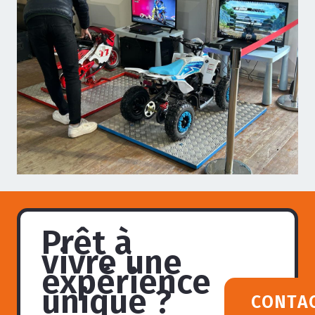
Prêt à
vivre une
expérience
unique ?
CONTA