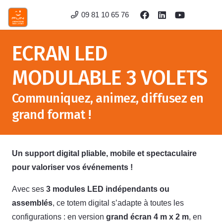
09 81 10 65 76
ECRAN LED
MODULABLE 3 VOLETS
Communiquez, animez, diffusez en
grand format !
Un support digital pliable, mobile et spectaculaire
pour valoriser vos événements !
Avec ses
3 modules LED indépendants ou
assemblés
, ce totem digital s’adapte à toutes les
configurations : en version
grand écran 4 m x 2 m
, en