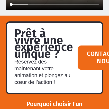
Prêt à
vivre une
expérience
unique ?
CONTA
NO
Réservez dès
maintenant votre
animation et plongez au
cœur de l’action !
Pourquoi choisir Fun