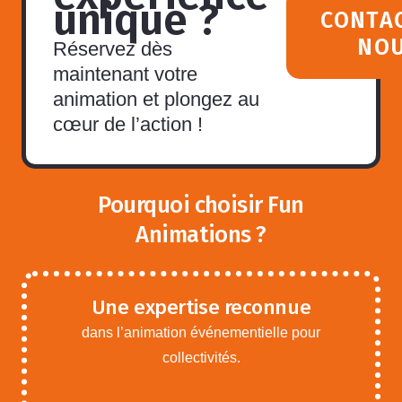
unique ?
CONTA
NO
Réservez dès
maintenant votre
animation et plongez au
cœur de l’action !
Pourquoi choisir Fun
Animations ?
Une expertise reconnue
dans l’animation événementielle pour
collectivités.