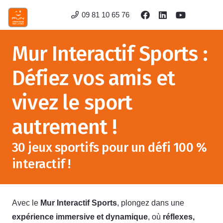
09 81 10 65 76
Mur Interactif Sports :
Défiez vos amis et
vivez le sport
autrement !
30 jeux sportifs pour un défi 100 %
interactif !
Avec le
Mur Interactif Sports
, plongez dans une
expérience immersive et dynamique
, où
réflexes,