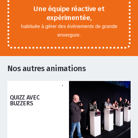
Une équipe réactive et
expérimentée,
habituée à gérer des événements de grande
envergure.
Nos autres animations
ANIMATIONS ADOS ADULTES
SIMULATEUR SKI
PRO