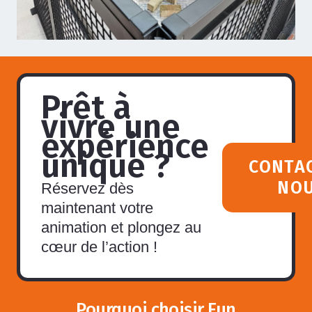
Prêt à
vivre une
expérience
unique ?
CONTA
NO
Réservez dès
maintenant votre
animation et plongez au
cœur de l’action !
Pourquoi choisir Fun