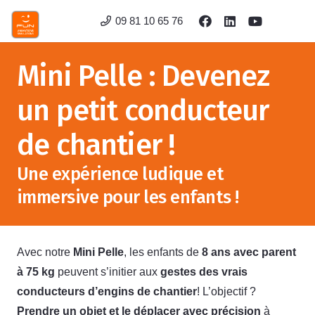
09 81 10 65 76
Mini Pelle : Devenez
un petit conducteur
de chantier !
Une expérience ludique et
immersive pour les enfants !
Avec notre
Mini Pelle
, les enfants de
8 ans avec parent
à 75 kg
peuvent s’initier aux
gestes des vrais
conducteurs d’engins de chantier
! L’objectif ?
Prendre un objet et le déplacer avec précision
à