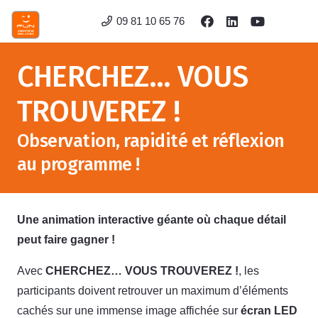
09 81 10 65 76
CHERCHEZ… VOUS
TROUVEREZ !
Observation, rapidité et réflexion
au programme !
Une animation interactive géante où chaque détail
peut faire gagner !
Avec
CHERCHEZ… VOUS TROUVEREZ !
, les
participants doivent retrouver un maximum d’éléments
cachés sur une immense image affichée sur
écran LED