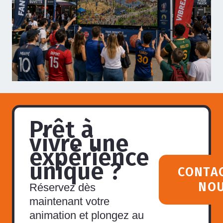
Prêt à
vivre une
expérience
unique ?
CONTA
NO
Réservez dès
maintenant votre
animation et plongez au