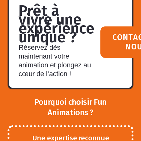
Prêt à
vivre une
expérience
unique ?
CONTA
NO
Réservez dès
maintenant votre
animation et plongez au
cœur de l’action !
Pourquoi choisir Fun
Animations ?
Une expertise reconnue