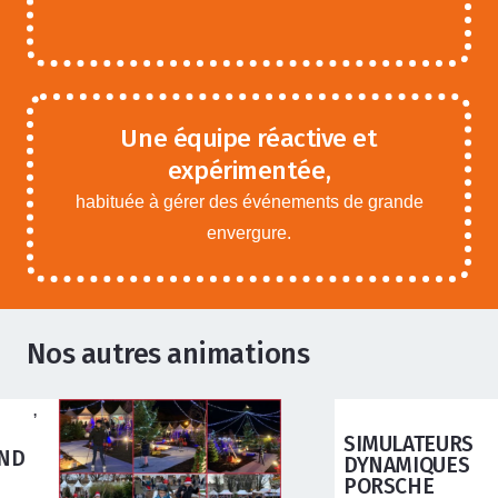
Une équipe réactive et
expérimentée,
habituée à gérer des événements de grande
envergure.
Nos autres animations
ANIMATIONS ADOS ADULTES
SIMULATEURS
DYNAMIQUES
PORSCHE