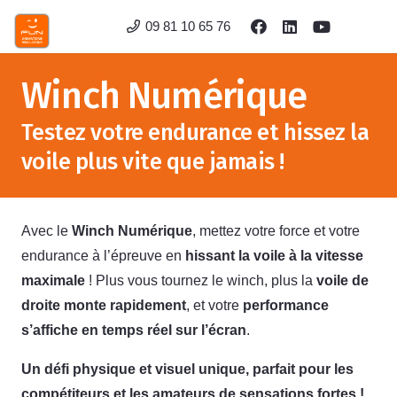
09 81 10 65 76
Winch Numérique
Testez votre endurance et hissez la
voile plus vite que jamais !
Avec le
Winch Numérique
, mettez votre force et votre
endurance à l’épreuve en
hissant la voile à la vitesse
maximale
! Plus vous tournez le winch, plus la
voile de
droite monte rapidement
, et votre
performance
s’affiche en temps réel sur l’écran
.
Un défi physique et visuel unique, parfait pour les
compétiteurs et les amateurs de sensations fortes !