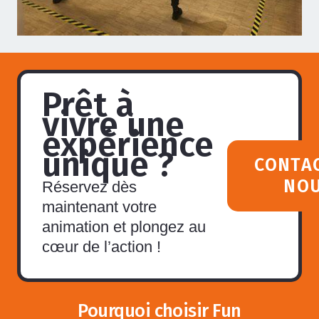
Prêt à
vivre une
expérience
unique ?
CONTA
NO
Réservez dès
maintenant votre
animation et plongez au
cœur de l’action !
Pourquoi choisir Fun