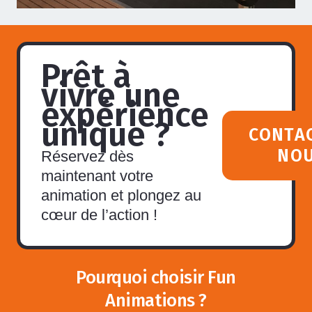
Prêt à
vivre une
expérience
unique ?
CONTA
NO
Réservez dès
maintenant votre
animation et plongez au
cœur de l’action !
Pourquoi choisir Fun
Animations ?