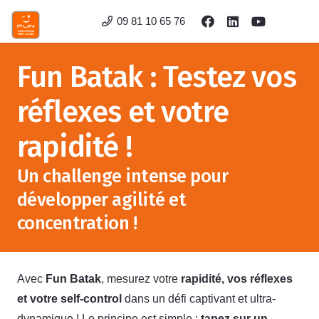
09 81 10 65 76
Fun Batak : Testez vos
réflexes et votre
rapidité !
Un challenge intense pour
développer agilité et
concentration !
Avec
Fun Batak
, mesurez votre
rapidité, vos réflexes
et votre self-control
dans un défi captivant et ultra-
dynamique ! Le principe est simple :
tapez sur un