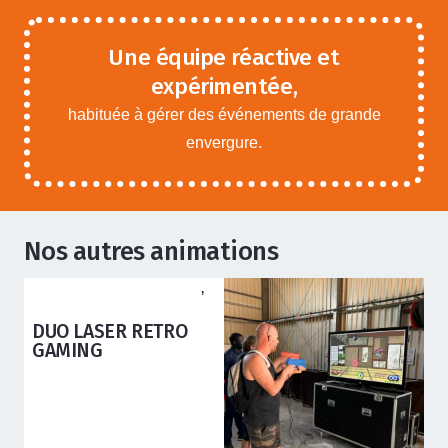
Une équipe réactive et
expérimentée,
habituée à gérer des événements de grande
envergure.
Nos autres animations
ANIMATIONS ADOS ADULTES
,
ANIMATIONS ENFANTS
DUO LASER RETRO
GAMING