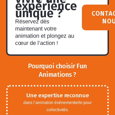
expérience
unique ?
CONTA
NO
Réservez dès
maintenant votre
animation et plongez au
cœur de l’action !
Pourquoi choisir Fun
Animations ?
Une expertise reconnue
dans l’animation événementielle pour
collectivités.