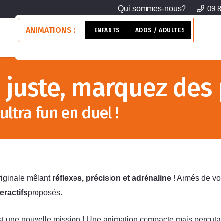
Qui sommes-nous?
09 8
ANIMATIONS :
ENFANTS
ADOS / ADULTES
>> 
 juste, marquez des 
ltra fun en duel !
riginale mêlant
réflexes, précision et adrénaline
! Armés de v
teractifs
proposés.
st une nouvelle mission ! Une animation compacte mais percutan