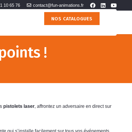
1 10 65 76
contact@fun-animations.fr
NOS CATALOGUES
NOS PRESTATIONS
points !
os
pistolets laser
, affrontez un adversaire en direct sur
te qui s’installe facilement sur tous vos événements