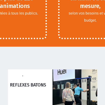
animations
mesure,
ées à tous les publics.
selon vos besoins et 
budget.
ANIMATIONS ADOS
ADULTES
,
ANIMATIONS
ENFANTS
PUISSANCE 3 BASKET