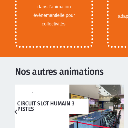
dans l’animation
événementielle pour
adapt
collectivités.
Nos autres animations
ANIMATIONS ADOS
ADULTES
,
ANIMATIONS
ENFANTS
REFLEXES BATONS