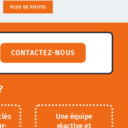
PLUS DE PHOTO
CONTACTEZ-NOUS
?
clés
Une équipe
ur-
réactive et