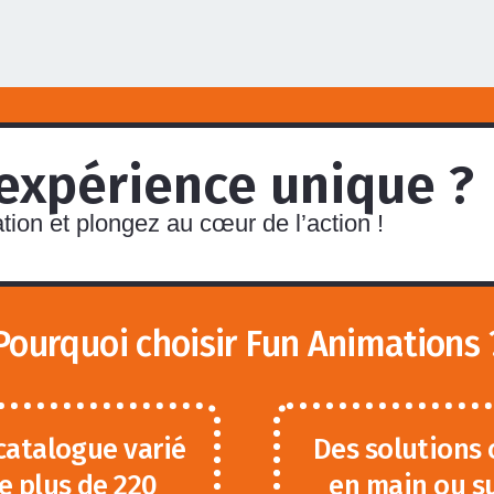
 expérience unique ?
ion et plongez au cœur de l’action !
Pourquoi choisir Fun Animations 
catalogue varié
Des solutions 
e plus de 220
en main ou s