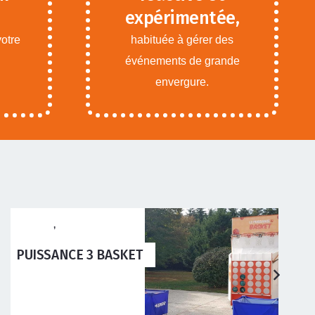
expérimentée,
votre
habituée à gérer des
événements de grande
envergure.
ANIMATIONS ADOS
ADULTES
,
ANIMATIONS
ENFANTS
SIMULATEUR MOTOCROSS