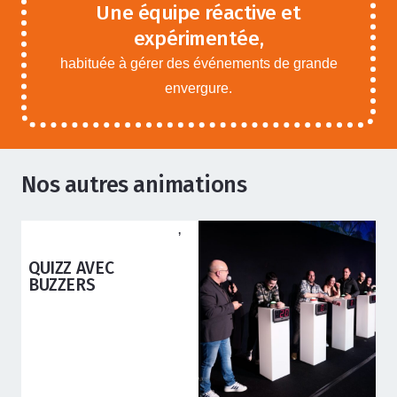
Une équipe réactive et
expérimentée,
habituée à gérer des événements de grande
envergure.
Nos autres animations
ANIMATIONS ADOS ADULTES
,
ANIMATIONS ENFANTS
QUIZZ AVEC
BUZZERS