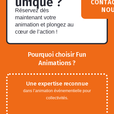
unique ?
CONTA
NO
Réservez dès
maintenant votre
animation et plongez au
cœur de l’action !
Pourquoi choisir Fun
Animations ?
Une expertise reconnue
dans l’animation événementielle pour
collectivités.