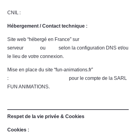
CNIL :
https://www.cnil.fr/fr/cnil-direct/question/393
Hébergement / Contact technique :
Site web “hébergé en France” sur
serveur
Online
ou
OVH
selon la configuration DNS et/ou
le lieu de votre connexion.
Mise en place du site “fun-animations.fr”
:
www.weborganisation.com
pour le compte de la SARL
FUN ANIMATIONS.
Respet de la vie privée & Cookies
Cookies :