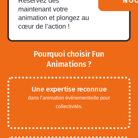
NO
Réservez dès
maintenant votre
animation et plongez au
cœur de l’action !
Pourquoi choisir Fun
Animations ?
Une expertise reconnue
dans l’animation événementielle pour
collectivités.