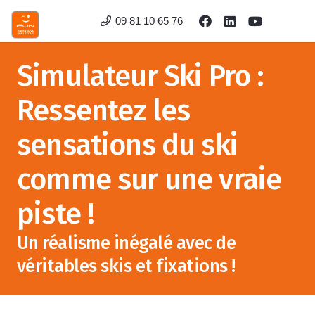
09 81 10 65 76
Simulateur Ski Pro :
Ressentez les
sensations du ski
comme sur une vraie
piste !
Un réalisme inégalé avec de
véritables skis et fixations !