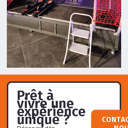
Prêt à
vivre une
expérience
unique ?
CONTA